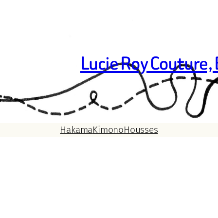
Lucie Roy Couture,
Hakama
Kimono
Housses