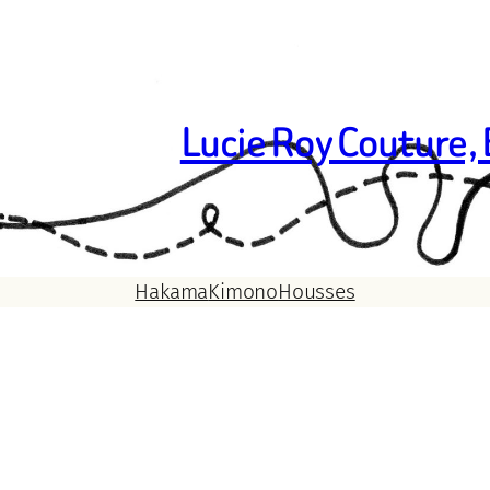
Lucie Roy Couture,
Hakama
Kimono
Housses