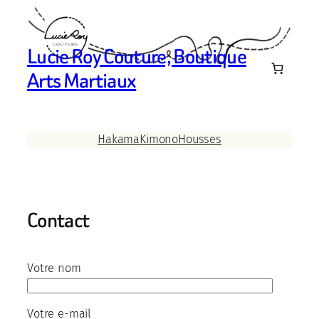
Aller
au
contenu
Lucie Roy Couture, Boutique
Arts Martiaux
Hakama
Kimono
Housses
Contact
Votre nom
Votre e-mail